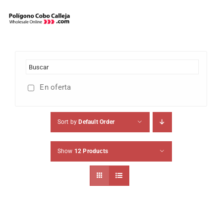
Skip
to
content
En oferta
Sort by
Default Order
Show
12 Products