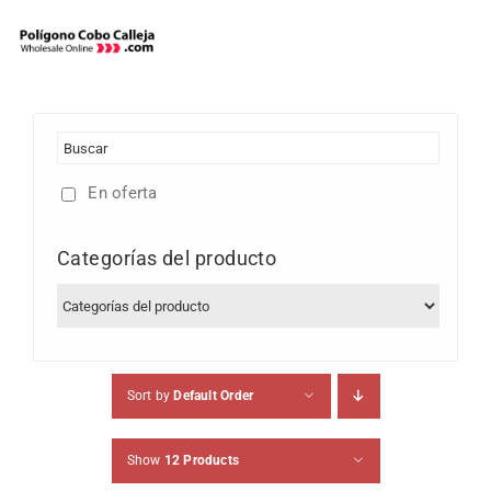
Skip
to
content
En oferta
Categorías del producto
Sort by
Default Order
Show
12 Products