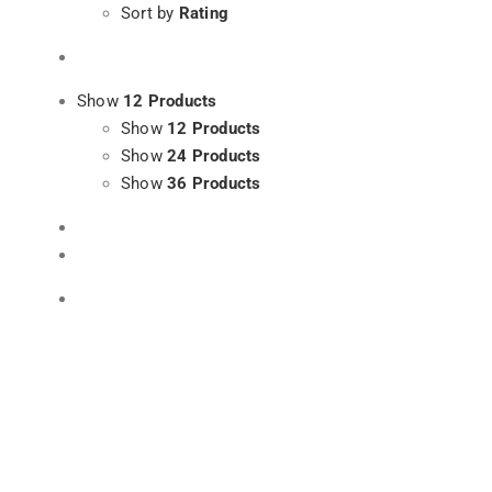
Sort by
Rating
Show
12 Products
Show
12 Products
Show
24 Products
Show
36 Products