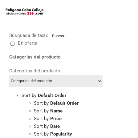
Skip
to
content
Búsqueda de texto
En oferta
Categorías del producto
Categorías del producto
Sort by
Default Order
Sort by
Default Order
Sort by
Name
Sort by
Price
Sort by
Date
Sort by
Popularity