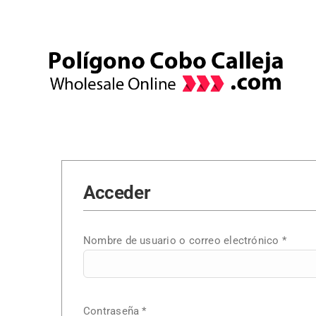
Skip
to
content
Acceder
Obliga
Nombre de usuario o correo electrónico
*
Obligatorio
Contraseña
*