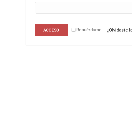
Recuérdame
¿Olvidaste l
ACCESO