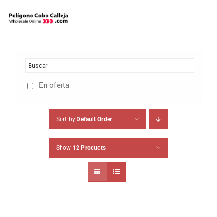
Skip
to
content
En oferta
Sort by
Default Order
Show
12 Products