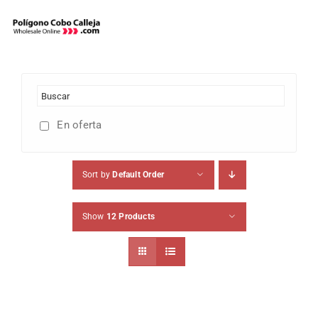
Skip
to
content
En oferta
Sort by
Default Order
Show
12 Products