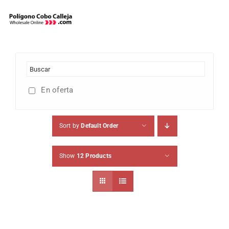
Skip
to
content
En oferta
Sort by
Default Order
Show
12 Products