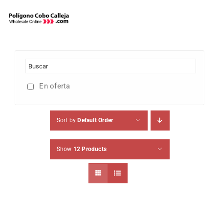
Skip
to
content
En oferta
Sort by
Default Order
Show
12 Products