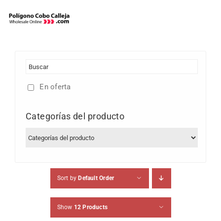
Skip
to
content
En oferta
Categorías del producto
Sort by
Default Order
Show
12 Products