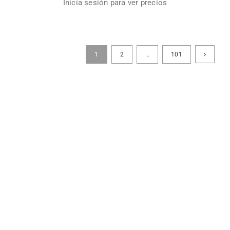
Inicia sesión para ver precios
1
2
…
101