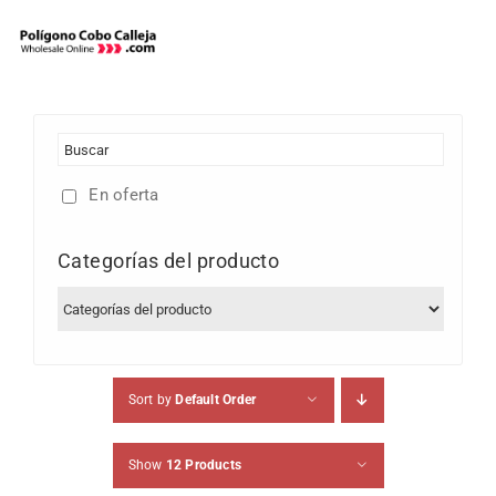
Skip
to
content
En oferta
Categorías del producto
Sort by
Default Order
Show
12 Products