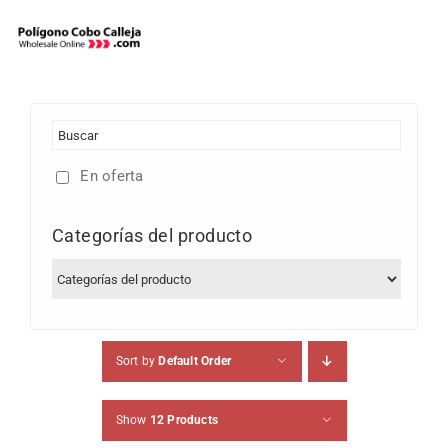
Skip
to
content
En oferta
Categorías del producto
Sort by
Default Order
Show
12 Products