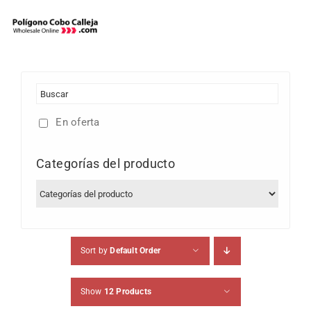
Skip
to
content
En oferta
Categorías del producto
Sort by
Default Order
Show
12 Products