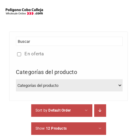
Skip
to
content
En oferta
Categorías del producto
Sort by
Default Order
Show
12 Products