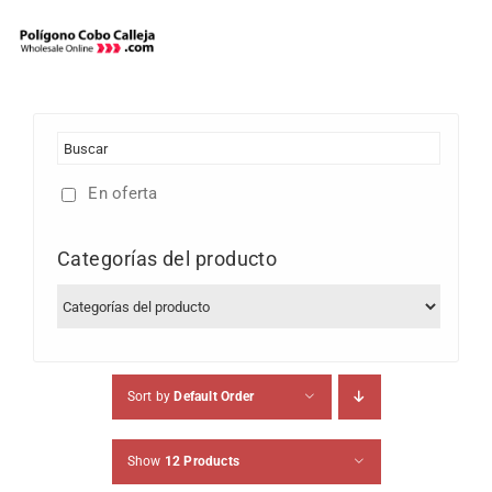
Skip
to
content
En oferta
Categorías del producto
Sort by
Default Order
Show
12 Products