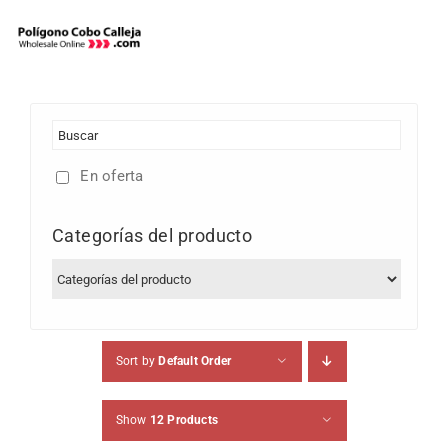
Skip
to
content
En oferta
Categorías del producto
Sort by
Default Order
Show
12 Products