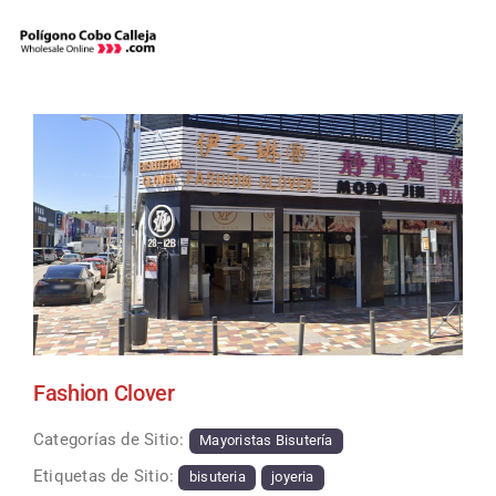
Skip
to
content
Fashion Clover
Categorías de Sitio:
Mayoristas Bisutería
Etiquetas de Sitio:
bisuteria
joyeria