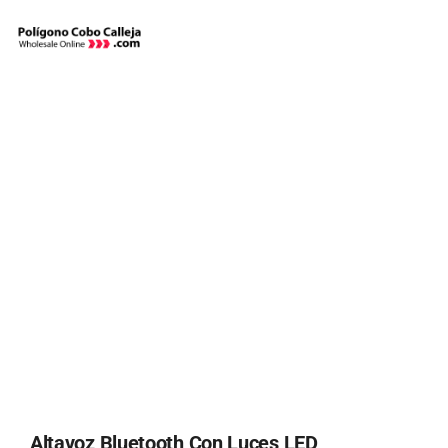
Skip
to
content
Altavoz Bluetooth Con Luces LED