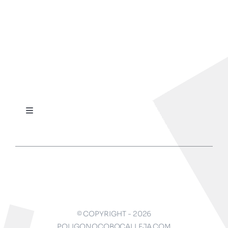
Toggle
Navigation
Inicio
About
Contact
© COPYRIGHT - 2026
POLIGONOCOBOCALLEJA.COM