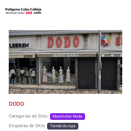
Skip
to
content
DODO
Categorías de Sitio:
Mayoristas Moda
Etiquetas de Sitio:
Tienda de ropa