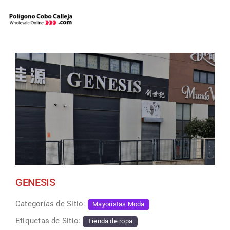
Skip
to
content
GENESIS
Categorías de Sitio:
Mayoristas Moda
Etiquetas de Sitio:
Tienda de ropa