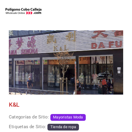
Skip
to
content
K&L
Categorías de Sitio:
Mayoristas Moda
Etiquetas de Sitio:
Tienda de ropa