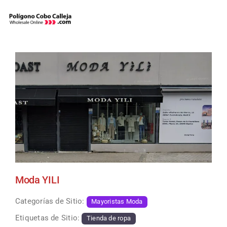
Skip
to
content
Moda YILI
Categorías de Sitio:
Mayoristas Moda
Etiquetas de Sitio:
Tienda de ropa