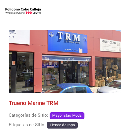
Skip
to
content
Trueno Marine TRM
Categorías de Sitio:
Mayoristas Moda
Etiquetas de Sitio:
Tienda de ropa